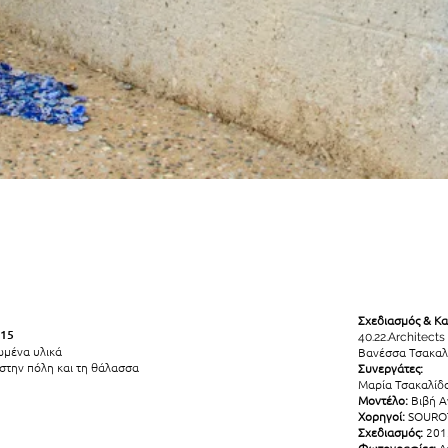
Σχεδιασμός & Κα
015
40.22.Architects
ωμένα υλικά
Βανέσσα Τσακαλ
στην πόλη και τη θάλασσα
Συνεργάτες:
Μαρία Τσακαλίδ
Μοντέλο:
Βιβή Α
Χορηγοί:
SOUROT
Σχεδιασμός:
201