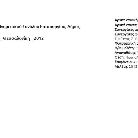
Αρχιτεκτονική
Αρχιτέκτονες:
νημειακού Συνόλου Επταπυργίου, Δήμος
Συνεργάτες αρ
ν
Συνεργάτες φο
 _ Θεσσαλονίκη _ 2012
Τ. Κύττας, Σ.
Φυτοτεχνική μ
Η/Μ μελέτη:
Θ
Αγωνοθέτης:
Υ
Θέση:
Νεάπολη
Επιφάνεια:
49
Μελέτη:
2012