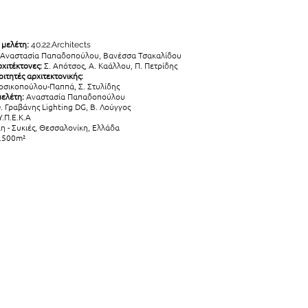
 μελέτη:
40.22.Architects
Αναστασία Παπαδοπούλου, Βανέσσα Τσακαλίδου
χιτέκτονες:
Σ. Απότσος, Α. Καάλλου, Π. Πετρίδης
ιτητές αρχιτεκτονικής:
 Ροσικοπούλου-Παππά, Σ. Στυλίδης
ελέτη:
Αναστασία Παπαδοπούλου
. Γραβάνης Lighting DG, Β. Λούγγος
.Π.Ε.Κ.Α
 - Συκιές, Θεσσαλονίκη, Ελλάδα
.500m²