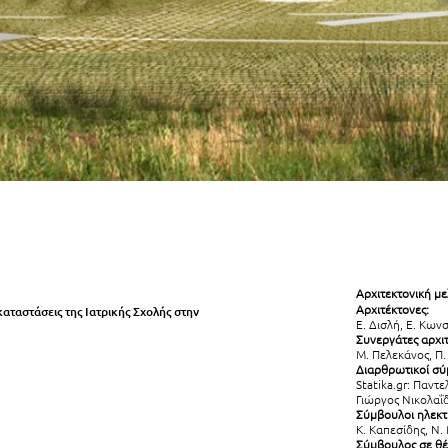
Αρχιτεκτονική με
Αρχιτέκτονες:
καταστάσεις της Ιατρικής Σχολής στην
Ε. Δισλή, Ε. Κων
Συνεργάτες αρχι
Μ. Πελεκάνος, Π. 
Διαρθρωτικοί σύ
Statika.gr: Παντ
Γιώργος Νικολαΐ
Σύμβουλοι ηλεκ
Κ. Καπεσίδης, Ν.
Σύμβουλος σε θέ