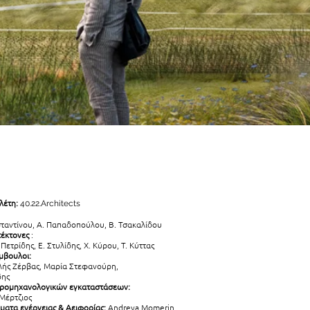
λέτη:
40.22.Architects
σταντίνου, Α. Παπαδοπούλου, Β. Τσακαλίδου
τέκτονες
:
Πετρίδης, Ε. Στυλίδης, Χ. Κύρου, Τ. Κύττας
μβουλοι:
ελής Ζέρβας, Μαρία Στεφανούρη,
δης
τρομηχανολογικών εγκαταστάσεων:
 Μέρτζιος
ματα ενέργειας & Αειφορίας:
Andreya Momerin