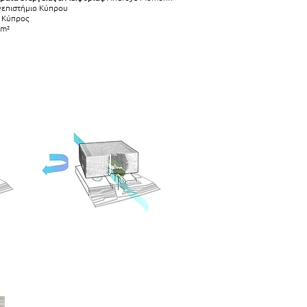
επιστήμιο Κύπρου
 Κύπρος
0m²